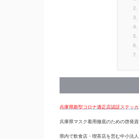
2.
3.
4.
5.
6.
7.
兵庫県新型コロナ適正店認証ステッカ
兵庫県マスク着用徹底のための啓発資
県内で飲食店・喫茶店を営む中小法人