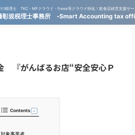
戸の税理士 TKC・MFクラウド・freee等クラウド特化！飲食店経営支援サー
彰規税理士事務所 -Smart Accounting tax offi
金 『がんばるお店“安全安心Ｐ
』
Contents
対象事業者