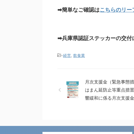
➡簡単なご確認は
こちらのリー
➡兵庫県認証ステッカーの交付
-
経営
,
飲食業
月次支援金（緊急事態
はまん延防止等重点措
響緩和に係る月次支援