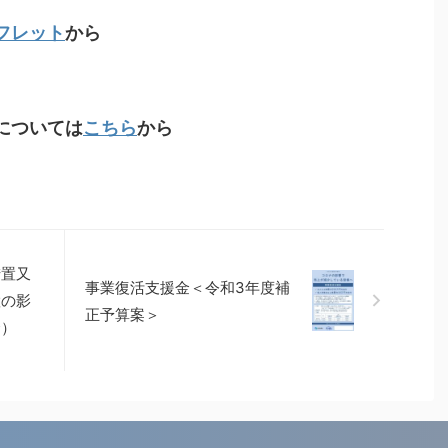
フレット
から
については
こちら
から
措置又
事業復活支援金＜令和3年度補
置の影
正予算案＞
金）