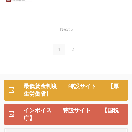
Next »
1
2
最低賃金制度 特設サイト 【厚
生労働省】
インボイス 特設サイト 【国税
庁】