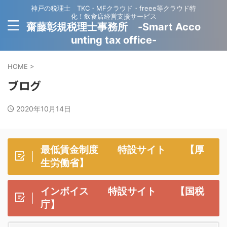
神戸の税理士 TKC・MFクラウド・freee等クラウド特
化！飲食店経営支援サービス
齋藤彰規税理士事務所 -Smart Acco
unting tax office-
HOME
>
ブログ
2020年10月14日
最低賃金制度 特設サイト 【厚
生労働省】
インボイス 特設サイト 【国税
庁】