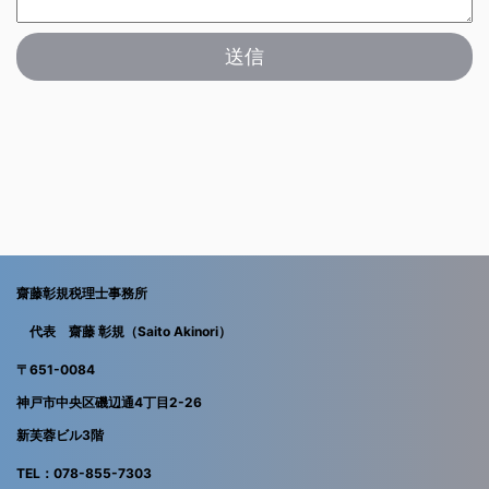
齋藤彰規税理士事務所
代表 齋藤 彰規（Saito Akinori）
〒651-0084
神戸市中央区磯辺通4丁目2-26
新芙蓉ビル3階
TEL：078-855-7303